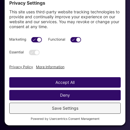
Family Therapy
Divorce Transition Therapy
Lifestyle Coaching
Contact
email us
954-829-3280
Se habla Espanol!
Get Started